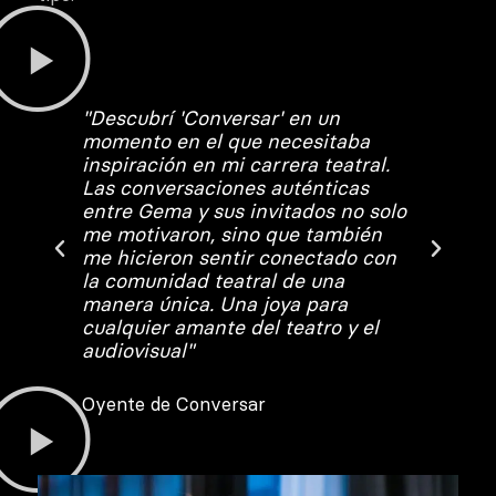
r'
"Descubrí 'Conversar' en un
"C
momento en el que necesitaba
'C
inspiración en mi carrera teatral.
fu
ón
Las conversaciones auténticas
mo
nas
entre Gema y sus invitados no solo
as
me motivaron, sino que también
qu
en
me hicieron sentir conectado con
es
la comunidad teatral de una
ve
manera única. Una joya para
in
cualquier amante del teatro y el
au
audiovisual"
Oy
Oyente de Conversar